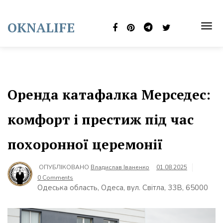
Skip
to
OKNALIFE
content
TOG
NAVI
Оренда катафалка Мерседес:
комфорт і престиж під час
похоронної церемонії
ОПУБЛІКОВАНО
Владислав Іваненко
01.08.2025
0 Comments
Одеська область, Одеса, вул. Світла, 33В, 65000