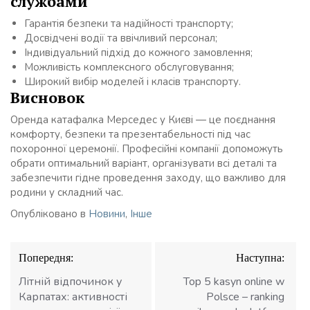
службами
Гарантія безпеки та надійності транспорту;
Досвідчені водії та ввічливий персонал;
Індивідуальний підхід до кожного замовлення;
Можливість комплексного обслуговування;
Широкий вибір моделей і класів транспорту.
Висновок
Оренда катафалка Мерседес у Києві — це поєднання
комфорту, безпеки та презентабельності під час
похоронної церемонії. Професійні компанії допоможуть
обрати оптимальний варіант, організувати всі деталі та
забезпечити гідне проведення заходу, що важливо для
родини у складний час.
Опубліковано в
Новини
,
Інше
Навігація
Попередня:
Наступна:
записів
Літній відпочинок у
Top 5 kasyn online w
Карпатах: активності
Polsce – ranking