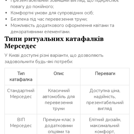
Презентабельний зовнішній вигляд, що підкреслює
повагу до покійного;
Комфортні умови для супровідних осіб;
Безпека під час перевезення труни;
Можливість додаткового оформлення квітами та
декоративними елементами.
Типи ритуальних катафалків
Мерседес
У Києві доступні різні варіанти, що дозволяють
задовольнити будь-які потреби:
Тип
Опис
Переваги
катафалка
Стандартний
Класичний
Доступна ціна,
Мерседес
автомобіль для
надійність,
перевезення
презентабельний
труни
вигляд
ВІП
Преміум-клас з
Елітний дизайн,
Мерседес
додатковими
максимальний
опціями та
комфорт,