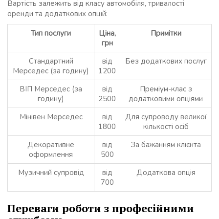
Вартість залежить від класу автомобіля, тривалості
оренди та додаткових опцій:
Тип послуги
Ціна,
Примітки
грн
Стандартний
від
Без додаткових послуг
Мерседес (за годину)
1200
ВІП Мерседес (за
від
Преміум-клас з
годину)
2500
додатковими опціями
Мінівен Мерседес
від
Для супроводу великої
1800
кількості осіб
Декоративне
від
За бажанням клієнта
оформлення
500
Музичний супровід
від
Додаткова опція
700
Переваги роботи з професійними