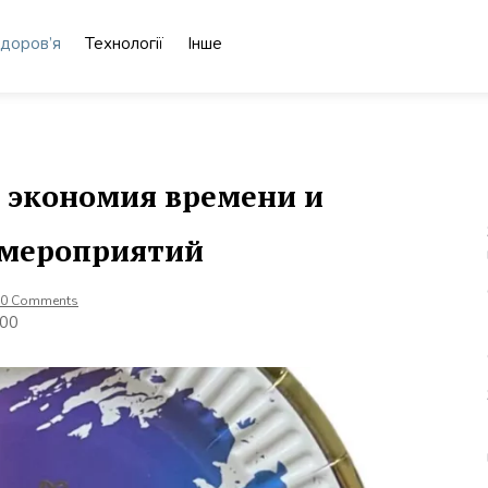
доров’я
Технології
Інше
: экономия времени и
 мероприятий
0 Comments
000