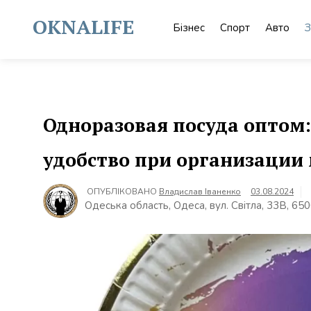
Skip
to
OKNALIFE
Бізнес
Спорт
Авто
З
content
Одноразовая посуда оптом
удобство при организации
ОПУБЛІКОВАНО
Владислав Іваненко
03.08.2024
Одеська область, Одеса, вул. Світла, 33В, 65