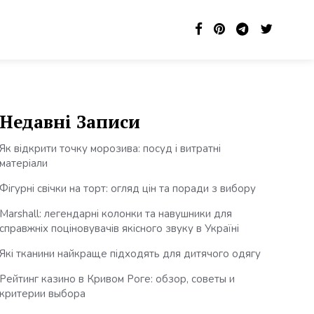
Недавні Записи
Як відкрити точку морозива: посуд і витратні
матеріали
Фігурні свічки на торт: огляд цін та поради з вибору
Marshall: легендарні колонки та навушники для
справжніх поціновувачів якісного звуку в Україні
Які тканини найкраще підходять для дитячого одягу
Рейтинг казино в Кривом Роге: обзор, советы и
критерии выбора